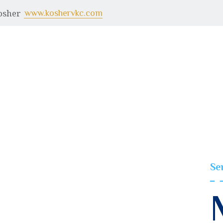
¿QUIÉNES SOMOS?
Kosher
www.koshervkc.com
SERVICIOS
VIDEOS
VISITANTES
KOSHER VKC
CONTACTO
Se