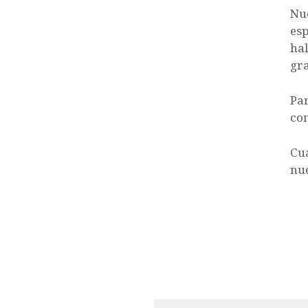
Nue
esp
hal
gr
Par
con
Cu
nu