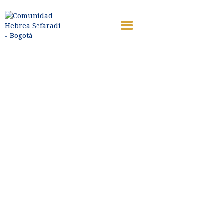
¿QUIÉNES SOMOS?
SERVICIOS
VIDEOS
VISITANTES
KOSHER VKC
CONTACTO