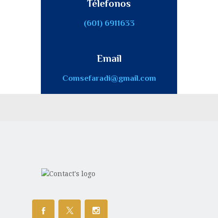
Télefonos
(601) 6911633
Email
Comsefaradi@gmail.com