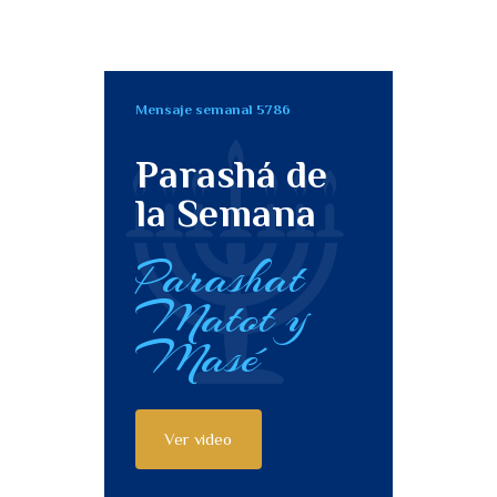
Mensaje semanal 5786
Parashá de
la Semana
Parashat
Matot y
Masé
Ver video